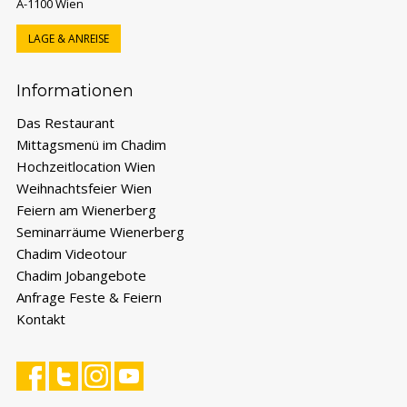
A-1100 Wien
LAGE & ANREISE
FESTE & FEIERN ANFRAGEN
Formular für Hochzeit, Firmen- oder private
Informationen
Feier öffnen.
Das Restaurant
Mittagsmenü im Chadim
SEMINAR ANFRAGEN
Formular für Seminare und Meetings öffnen.
Hochzeitlocation Wien
Weihnachtsfeier Wien
Feiern am Wienerberg
Seminarräume Wienerberg
TELEFONTERMIN VEREINBAREN
Chadim Videotour
Wunschzeit wählen – wir rufen Sie an.
Chadim Jobangebote
Anfrage Feste & Feiern
PERSÖNLICHER TERMIN
Termin vor Ort bei uns im Chadim buchen.
Kontakt
MIT EVA CHATTEN