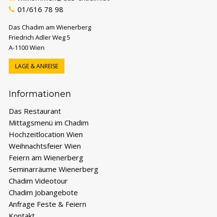
01/616 78 98
Das Chadim am Wienerberg
Friedrich Adler Weg 5
A-1100 Wien
LAGE & ANREISE
FESTE & FEIERN ANFRAGEN
Formular für Hochzeit, Firmen- oder private
Informationen
Feier öffnen.
Das Restaurant
Mittagsmenü im Chadim
SEMINAR ANFRAGEN
Formular für Seminare und Meetings öffnen.
Hochzeitlocation Wien
Weihnachtsfeier Wien
Feiern am Wienerberg
Seminarräume Wienerberg
TELEFONTERMIN VEREINBAREN
Chadim Videotour
Wunschzeit wählen – wir rufen Sie an.
Chadim Jobangebote
Anfrage Feste & Feiern
PERSÖNLICHER TERMIN
Termin vor Ort bei uns im Chadim buchen.
Kontakt