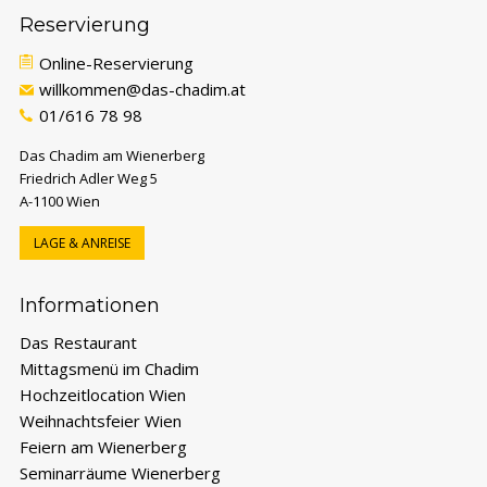
Reservierung
Online-Reservierung
willkommen@das-chadim.at
01/616 78 98
Das Chadim am Wienerberg
Friedrich Adler Weg 5
A-1100 Wien
LAGE & ANREISE
FESTE & FEIERN ANFRAGEN
Formular für Hochzeit, Firmen- oder private
Informationen
Feier öffnen.
Das Restaurant
Mittagsmenü im Chadim
SEMINAR ANFRAGEN
Formular für Seminare und Meetings öffnen.
Hochzeitlocation Wien
Weihnachtsfeier Wien
Feiern am Wienerberg
Seminarräume Wienerberg
TELEFONTERMIN VEREINBAREN