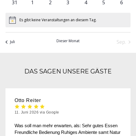
0
0
0
0
0
0
0
31
1
2
3
4
5
6
Veranstaltungen
Veranstaltungen
Veranstaltungen
Veranstaltungen
Veranstaltungen
Veranstaltung
Verans
Es gibt keine Veranstaltungen an diesem Tag.
Hinweis
Dieser Monat
Sep.
Juli
DAS SAGEN UNSERE GÄSTE
Otto Reiter
11. Juni 2026 via Google
Was soll man mehr erwarten, als: Sehr gutes Essen
Freundliche Bedienung Ruhiges Ambiente samt Natur