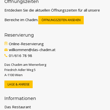
Öffnungszeiten
Entdecken Sie die aktuellen Öffnungszeiten für all unsere
Bereiche im Chadim.
ÖFFNUNGSZEITEN ANSEHEN
Reservierung
Online-Reservierung
willkommen@das-chadim.at
01/616 78 98
Das Chadim am Wienerberg
Friedrich Adler Weg 5
A-1100 Wien
LAGE & ANREISE
FESTE & FEIERN ANFRAGEN
Formular für Hochzeit, Firmen- oder private
Informationen
Feier öffnen.
Das Restaurant