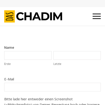
Google
Name
Rezension
Erste
Letzte
Erste
Letzte
E-Mail
Bitte lade hier entweder einen Screenshot
(=Bildschirmfoto) von Deiner Bewertung hoch oder kopiere