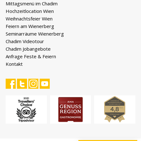
Mittagsmenü im Chadim
SEMINAR ANFRAGEN
Formular für Seminare und Meetings öffnen.
Hochzeitlocation Wien
Weihnachtsfeier Wien
Feiern am Wienerberg
Seminarräume Wienerberg
TELEFONTERMIN VEREINBAREN
Chadim Videotour
Wunschzeit wählen – wir rufen Sie an.
Chadim Jobangebote
Anfrage Feste & Feiern
PERSÖNLICHER TERMIN
Termin vor Ort bei uns im Chadim buchen.
Kontakt
MIT EVA CHATTEN
Digitale Assistentin öffnet den Chat und
beantwortet erste Fragen.
E-MAIL SCHREIBEN
Öffnet Ihr E-Mail-Programm mit unserer
Adresse.